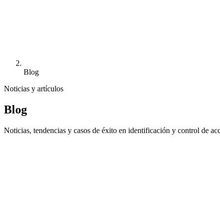
Blog
Noticias y artículos
Blog
Noticias, tendencias y casos de éxito en identificación y control de ac
Destacado
En agosto, IPS sigue operativo para atende
En plena temporada alta, IPS mantiene su actividad durante todo el mes
4 de julio de 2026
·
3
min
lectura
Leer artículo