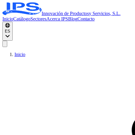
Innovación de Productos
y Servicios, S.L.
Inicio
Catálogo
Sectores
Acerca IPS
Blog
Contacto
ES
Inicio