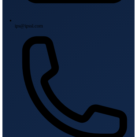
ips@ipssl.com