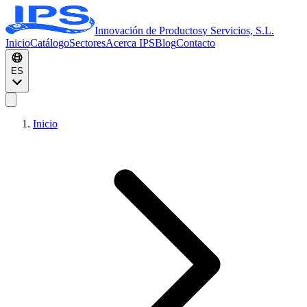
Innovación de Productos
y Servicios, S.L.
Inicio
Catálogo
Sectores
Acerca IPS
Blog
Contacto
ES
Inicio