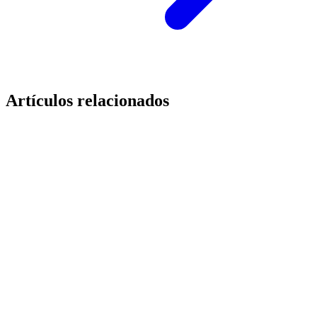
Artículos relacionados
Tecnología
Cómo implementar un sistema RFID en hoteles y
campings
13 de mayo de 2026
·
7
min
lectura