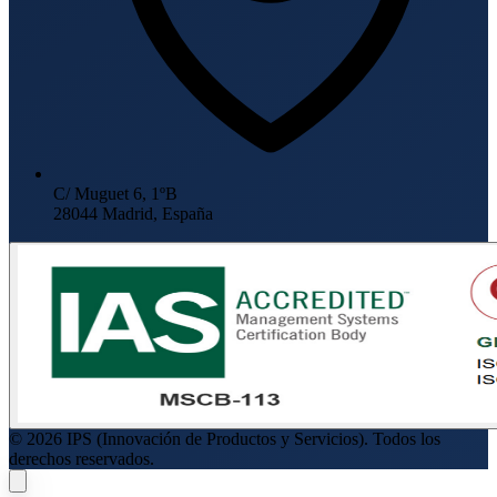
C/ Muguet 6, 1ºB
28044 Madrid, España
© 2026 IPS (Innovación de Productos y Servicios). Todos los
derechos reservados.