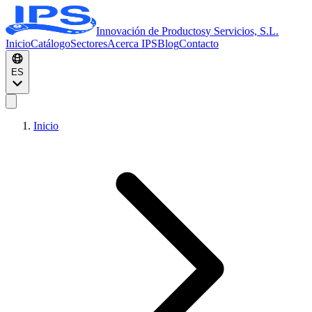
Innovación de Productos
y Servicios, S.L.
Inicio
Catálogo
Sectores
Acerca IPS
Blog
Contacto
ES
Inicio