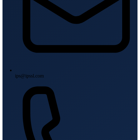
ips@ipssl.com