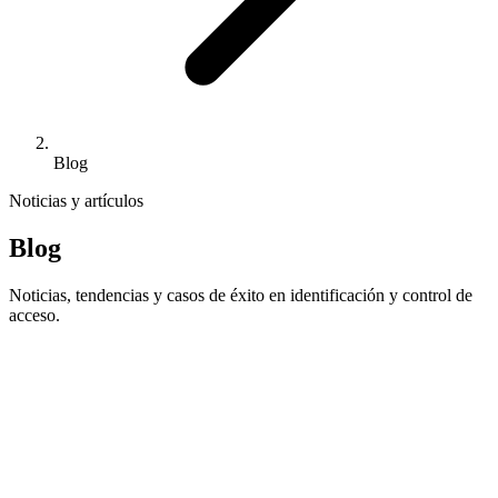
Blog
Noticias y artículos
Blog
Noticias, tendencias y casos de éxito en identificación y control de
acceso.
Destacado
En agosto, IPS sigue operativo para
atender tus necesidades de identificación
En plena temporada alta, IPS mantiene su actividad durante todo el
mes de agosto para atender pedidos, reposiciones e incidencias y