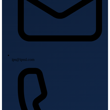
ips@ipssl.com