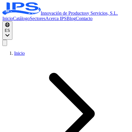
Innovación de Productos
y Servicios, S.L.
Inicio
Catálogo
Sectores
Acerca IPS
Blog
Contacto
ES
Inicio