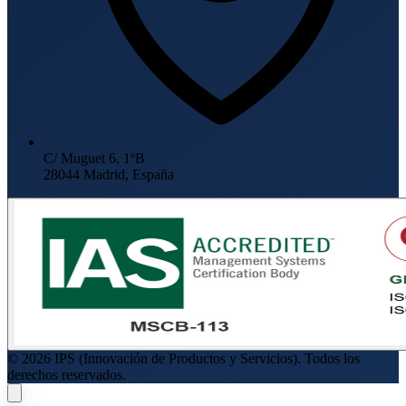
C/ Muguet 6, 1ºB
28044 Madrid, España
© 2026 IPS (Innovación de Productos y Servicios). Todos los
derechos reservados.