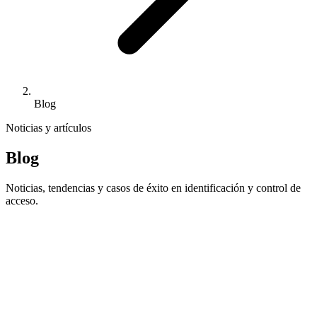
Blog
Noticias y artículos
Blog
Noticias, tendencias y casos de éxito en identificación y control de
acceso.
Destacado
En agosto, IPS sigue operativo para
atender tus necesidades de identificación
En plena temporada alta, IPS mantiene su actividad durante todo el
mes de agosto para atender pedidos, reposiciones e incidencias y