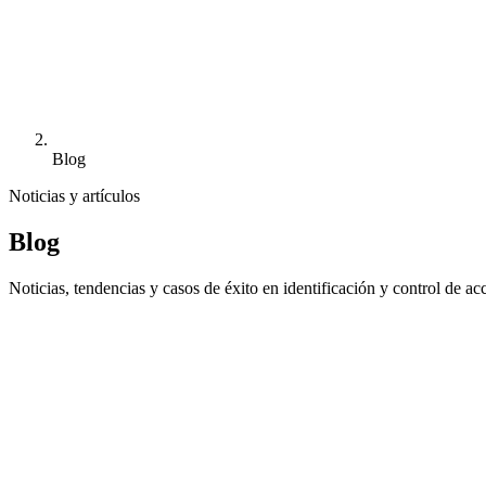
Blog
Noticias y artículos
Blog
Noticias, tendencias y casos de éxito en identificación y control de ac
Destacado
En agosto, IPS sigue operativo para atende
En plena temporada alta, IPS mantiene su actividad durante todo el mes
4 de julio de 2026
·
3
min
lectura
Leer artículo