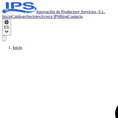
Innovación de Productos
y Servicios, S.L.
Inicio
Catálogo
Sectores
Acerca IPS
Blog
Contacto
ES
Inicio