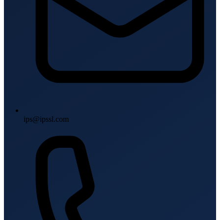
ips@ipssl.com