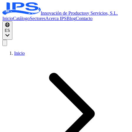
Innovación de Productos
y Servicios, S.L.
Inicio
Catálogo
Sectores
Acerca IPS
Blog
Contacto
ES
Inicio