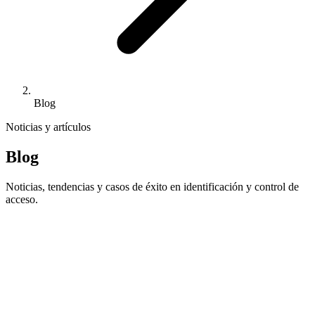
Blog
Noticias y artículos
Blog
Noticias, tendencias y casos de éxito en identificación y control de
acceso.
Destacado
En agosto, IPS sigue operativo para
atender tus necesidades de identificación
En plena temporada alta, IPS mantiene su actividad durante todo el
mes de agosto para atender pedidos, reposiciones e incidencias y