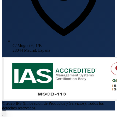
C/ Muguet 6, 1ºB
28044 Madrid, España
© 2026 IPS (Innovación de Productos y Servicios). Todos los
derechos reservados.