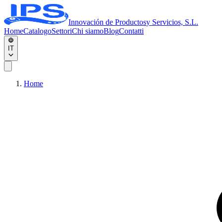
Innovación de Productos
y Servicios, S.L.
Home
Catalogo
Settori
Chi siamo
Blog
Contatti
IT
Home