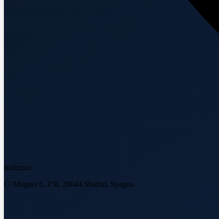
Indirizzo
C/ Muguet 6, 1ºB, 28044 Madrid, Spagna