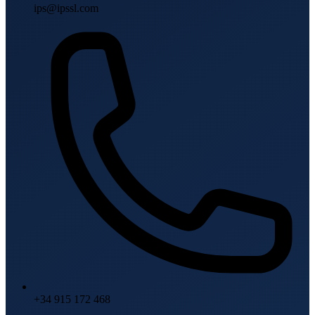
ips@ipssl.com
+34 915 172 468