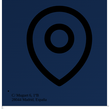
C/ Muguet 6, 1ºB
28044 Madrid, España