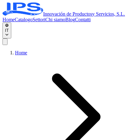
Innovación de Productos
y Servicios, S.L.
Home
Catalogo
Settori
Chi siamo
Blog
Contatti
IT
Home