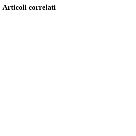
Articoli correlati
Tecnologia
Come implementare un sistema RFID in hotel e
campeggi
13 maggio 2026
·
7
min
di lettura