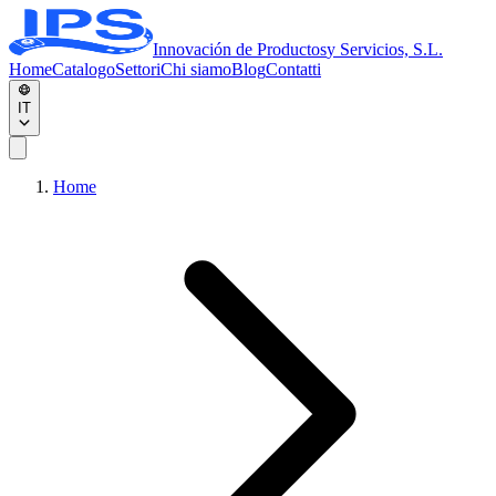
Innovación de Productos
y Servicios, S.L.
Home
Catalogo
Settori
Chi siamo
Blog
Contatti
IT
Home