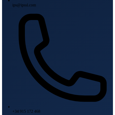
ips@ipssl.com
+34 915 172 468