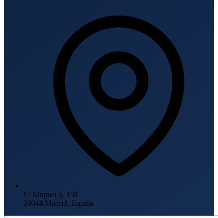
C/ Muguet 6, 1ºB
28044 Madrid, España