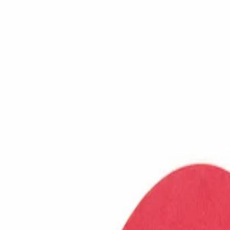
Innovación de Productos
y Servicios, S.L.
Inicio
Catálogo
Sectores
Acerca IPS
Blog
Contacto
ES
Inicio