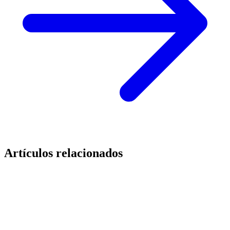
Artículos relacionados
Novedades
En agosto, IPS sigue operativo para atender tus
necesidades de identificación
4 de julio de 2026
·
3
min
lectura