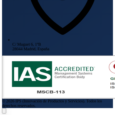
C/ Muguet 6, 1ºB
28044 Madrid, España
© 2026 IPS (Innovación de Productos y Servicios). Todos los
derechos reservados.