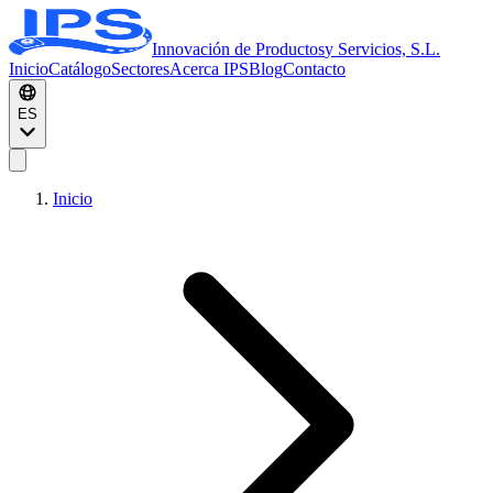
Innovación de Productos
y Servicios, S.L.
Inicio
Catálogo
Sectores
Acerca IPS
Blog
Contacto
ES
Inicio