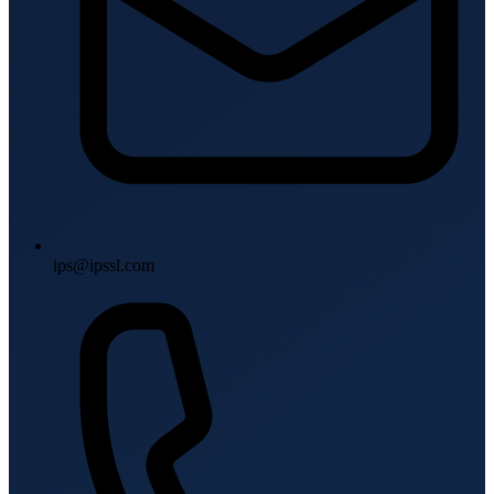
ips@ipssl.com